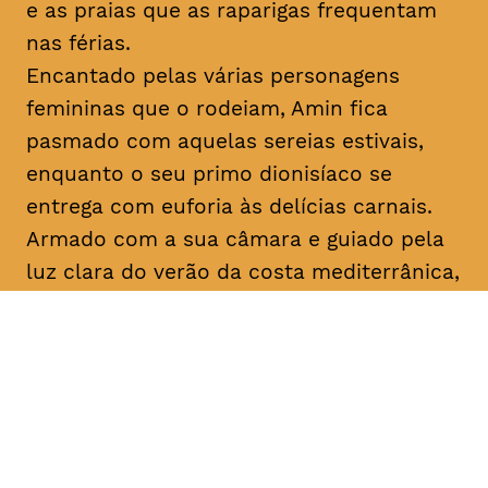
e as praias que as raparigas frequentam
nas férias.
Encantado pelas várias personagens
femininas que o rodeiam, Amin fica
pasmado com aquelas sereias estivais,
enquanto o seu primo dionisíaco se
entrega com euforia às delícias carnais.
Armado com a sua câmara e guiado pela
luz clara do verão da costa mediterrânica,
Amin prossegue a sua busca filosófica
enquanto procura inspiração para os seus
argumentos. No que diz respeito ao amor,
apenas o destino, apenas
mektoub
pode
decidir. Esta saga sobre a passagem à
idade adulta, que decorre em 1994,