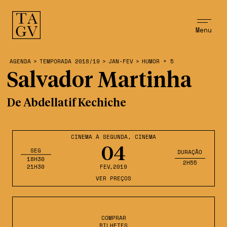
Menu
AGENDA
>
TEMPORADA 2018/19
>
JAN-FEV
>
HUMOR + 5
Salvador Martinha
De Abdellatif Kechiche
CINEMA À SEGUNDA
,
CINEMA
04
SEG
DURAÇÃO
18H30
2H55
21H30
FEV
,2019
VER PREÇOS
COMPRAR
BILHETES