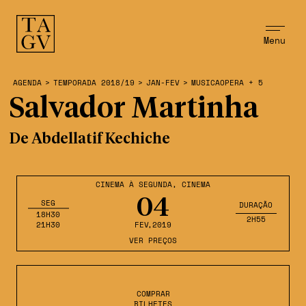
Menu
AGENDA
>
TEMPORADA 2018/19
>
JAN-FEV
>
MUSICAOPERA + 5
Salvador Martinha
De Abdellatif Kechiche
CINEMA À SEGUNDA
,
CINEMA
04
SEG
DURAÇÃO
18H30
2H55
21H30
FEV
,2019
VER PREÇOS
COMPRAR
BILHETES