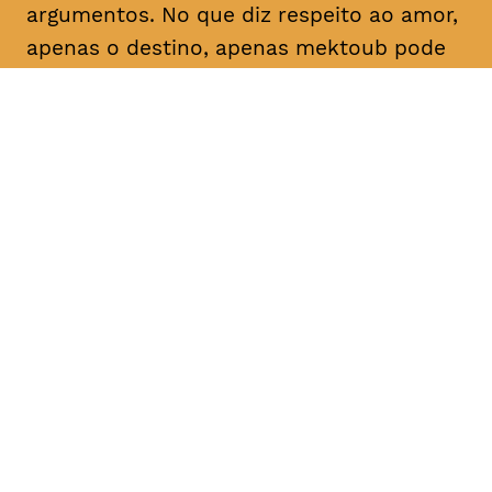
argumentos. No que diz respeito ao amor,
apenas o destino, apenas
mektoub
pode
decidir. Esta saga sobre a passagem à
idade adulta, que decorre em 1994,
espalha um brilho nostálgico sobre as
maravilhas da juventude.
DATA
HORÁRIO
04, Fevereiro 2019
18H30, 21H30
DURAÇÃO
FAIXA ETÁRIA
PREÇO
2h55
M/16
€4