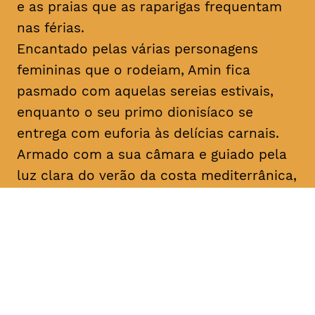
e as praias que as raparigas frequentam
nas férias.
Encantado pelas várias personagens
femininas que o rodeiam, Amin fica
pasmado com aquelas sereias estivais,
enquanto o seu primo dionisíaco se
entrega com euforia às delícias carnais.
Armado com a sua câmara e guiado pela
luz clara do verão da costa mediterrânica,
Amin prossegue a sua busca filosófica
enquanto procura inspiração para os seus
argumentos. No que diz respeito ao amor,
apenas o destino, apenas
mektoub
pode
decidir. Esta saga sobre a passagem à
idade adulta, que decorre em 1994,