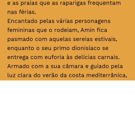
e as praias que as raparigas frequentam
nas férias.
Encantado pelas várias personagens
femininas que o rodeiam, Amin fica
pasmado com aquelas sereias estivais,
enquanto o seu primo dionisíaco se
entrega com euforia às delícias carnais.
Armado com a sua câmara e guiado pela
luz clara do verão da costa mediterrânica,
Amin prossegue a sua busca filosófica
enquanto procura inspiração para os seus
argumentos. No que diz respeito ao amor,
apenas o destino, apenas
mektoub
pode
decidir. Esta saga sobre a passagem à
idade adulta, que decorre em 1994,