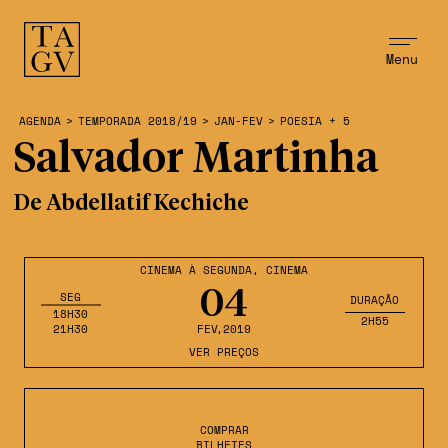
Menu
AGENDA
>
TEMPORADA 2018/19
>
JAN-FEV
>
POESIA + 5
Salvador Martinha
De Abdellatif Kechiche
CINEMA À SEGUNDA
,
CINEMA
04
SEG
DURAÇÃO
18H30
2H55
21H30
FEV
,2019
VER PREÇOS
COMPRAR
BILHETES