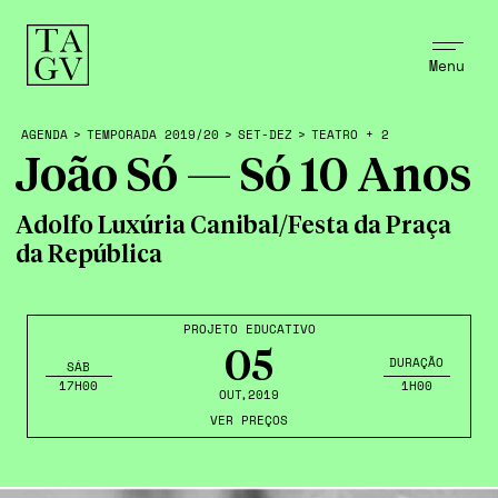
Menu
AGENDA
>
TEMPORADA 2019/20
>
SET-DEZ
>
TEATRO + 2
João Só — Só 10 Anos
Adolfo Luxúria Canibal/Festa da Praça
da República
PROJETO EDUCATIVO
05
DURAÇÃO
SÁB
17H00
1H00
OUT
,2019
VER PREÇOS