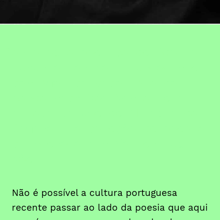
antologia poética de Adolfo
Luxúria Canibal, fundador e
carismático vocalista da
banda rock Mão Morta, e o
oitavo volume de "Elogio da
Sombra", a coleção de poesia
coordenada por Valter Hugo
Mãe
Não é possível a cultura portuguesa
recente passar ao lado da poesia que aqui