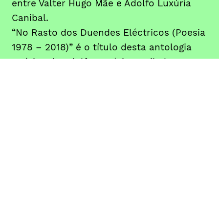
entre Valter Hugo Mãe e Adolfo Luxúria
Canibal.
“No Rasto dos Duendes Eléctricos (Poesia
1978 – 2018)” é o título desta antologia
poética de Adolfo Luxúria Canibal,
fundador e carismático vocalista da
banda rock Mão Morta, e o oitavo volume
de “Elogio da Sombra”, a coleção de
poesia coordenada por Valter Hugo
Mãe. Uma das primeiras apresentações
deste livro está marcada para o dia 5 de
outubro, com a presença do autor, no
Café TAGV, e enquadrada no programa da
Festa da Praça da República.