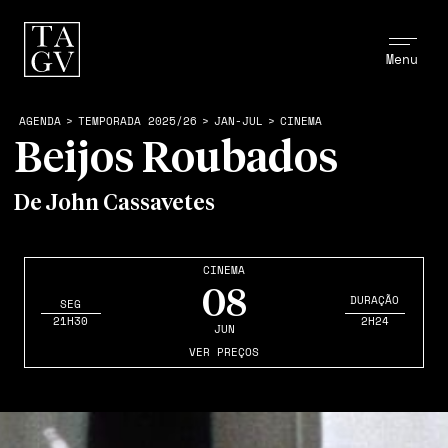
Menu
AGENDA
>
TEMPORADA 2025/26
>
JAN-JUL
>
CINEMA
Beijos Roubados
De John Cassavetes
CINEMA
08
DURAÇÃO
SEG
21H30
2H24
JUN
VER PREÇOS