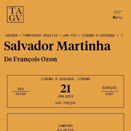
Menu
AGENDA
>
TEMPORADA 2018/19
>
JAN-FEV
>
CINEMA-A-SEGUNDA + 7
Salvador Martinha
De François Ozon
CINEMA À SEGUNDA
,
CINEMA
21
DURAÇÃO
SEG
21H30
1H47
JAN
,2019
VER PREÇOS
COMPRAR
BILHETES