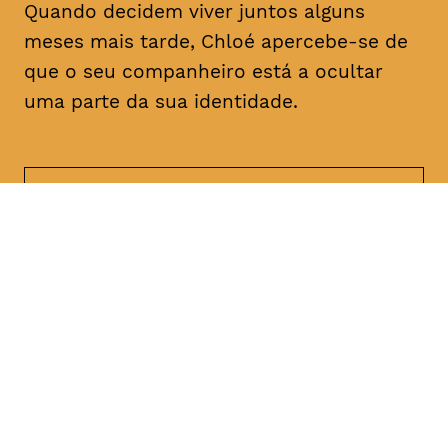
Quando decidem viver juntos alguns
meses mais tarde, Chloé apercebe-se de
que o seu companheiro está a ocultar
uma parte da sua identidade.
DATA
HORÁRIO
21, Janeiro 2019
21H30
DURAÇÃO
FAIXA ETÁRIA
PREÇO
1h47
M/18
€4
€3 < 25, estudante, > 65,
comunidade UC, grupo ≥ 10,
desempregado, parcerias