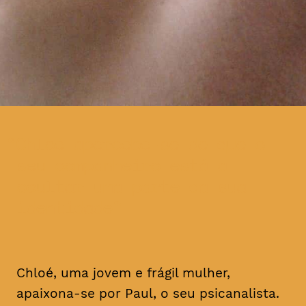
Chloé apercebe-se de que o
seu companheiro está a
ocultar uma parte da sua
identidade
Chloé, uma jovem e frágil mulher,
apaixona-se por Paul, o seu psicanalista.