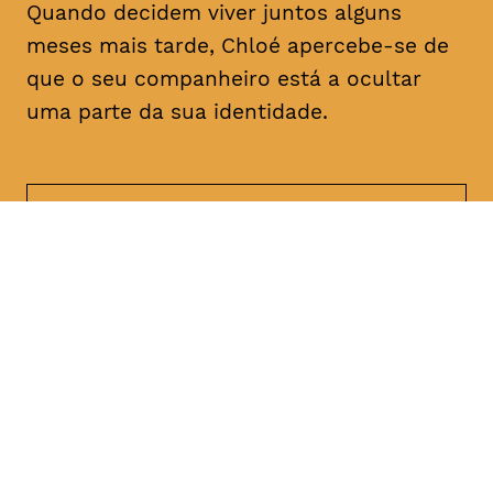
Quando decidem viver juntos alguns
meses mais tarde, Chloé apercebe-se de
que o seu companheiro está a ocultar
uma parte da sua identidade.
DATA
HORÁRIO
21, Janeiro 2019
21H30
DURAÇÃO
FAIXA ETÁRIA
PREÇO
1h47
M/18
€4
€3 < 25, estudante, > 65,
comunidade UC, grupo ≥ 10,
desempregado, parcerias