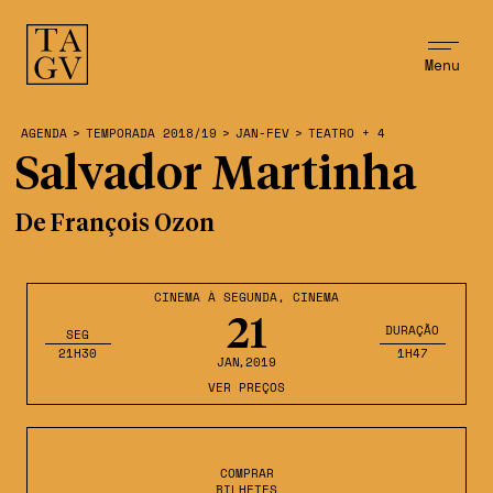
Menu
AGENDA
>
TEMPORADA 2018/19
>
JAN-FEV
>
TEATRO + 4
Salvador Martinha
De François Ozon
CINEMA À SEGUNDA
,
CINEMA
21
DURAÇÃO
SEG
21H30
1H47
JAN
,2019
VER PREÇOS
COMPRAR
BILHETES