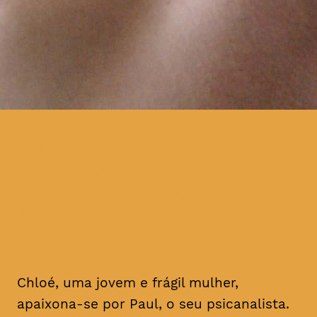
Chloé apercebe-se de que o
seu companheiro está a
ocultar uma parte da sua
identidade
Chloé, uma jovem e frágil mulher,
apaixona-se por Paul, o seu psicanalista.