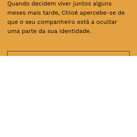
Quando decidem viver juntos alguns
meses mais tarde, Chloé apercebe-se de
que o seu companheiro está a ocultar
uma parte da sua identidade.
DATA
HORÁRIO
21, Janeiro 2019
21H30
DURAÇÃO
FAIXA ETÁRIA
PREÇO
1h47
M/18
€4
€3 < 25, estudante, > 65,
comunidade UC, grupo ≥ 10,
desempregado, parcerias