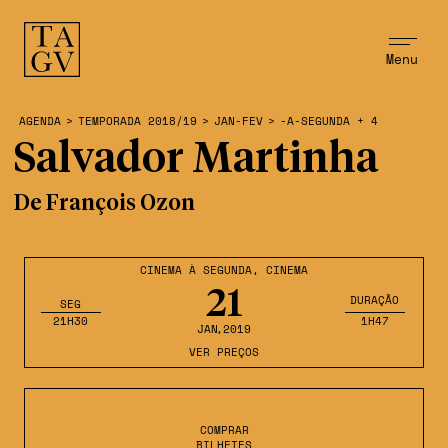
Menu
AGENDA
>
TEMPORADA 2018/19
>
JAN-FEV
>
-A-SEGUNDA + 4
Salvador Martinha
De François Ozon
CINEMA À SEGUNDA
,
CINEMA
21
DURAÇÃO
SEG
21H30
1H47
JAN
,2019
VER PREÇOS
COMPRAR
BILHETES