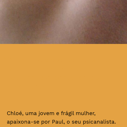
Chloé apercebe-se de que o
seu companheiro está a
ocultar uma parte da sua
identidade
Chloé, uma jovem e frágil mulher,
apaixona-se por Paul, o seu psicanalista.