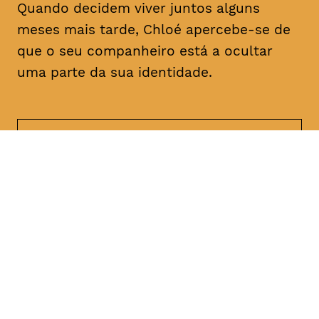
Quando decidem viver juntos alguns
meses mais tarde, Chloé apercebe-se de
que o seu companheiro está a ocultar
uma parte da sua identidade.
DATA
HORÁRIO
21, Janeiro 2019
21H30
DURAÇÃO
FAIXA ETÁRIA
PREÇO
1h47
M/18
€4
€3 < 25, estudante, > 65,
comunidade UC, grupo ≥ 10,
desempregado, parcerias