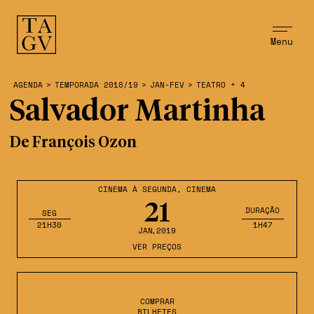
Menu
AGENDA
>
TEMPORADA 2018/19
>
JAN-FEV
>
TEATRO + 4
Salvador Martinha
De François Ozon
CINEMA À SEGUNDA
,
CINEMA
21
DURAÇÃO
SEG
21H30
1H47
JAN
,2019
VER PREÇOS
COMPRAR
BILHETES