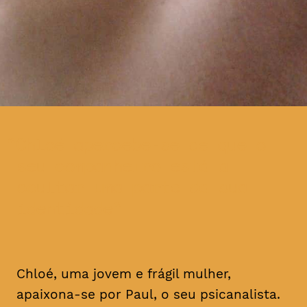
Chloé apercebe-se de que o
seu companheiro está a
ocultar uma parte da sua
identidade
Chloé, uma jovem e frágil mulher,
apaixona-se por Paul, o seu psicanalista.