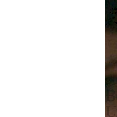
Loca
De
F
Com
Orig
Clique
CINEMA 
B
U