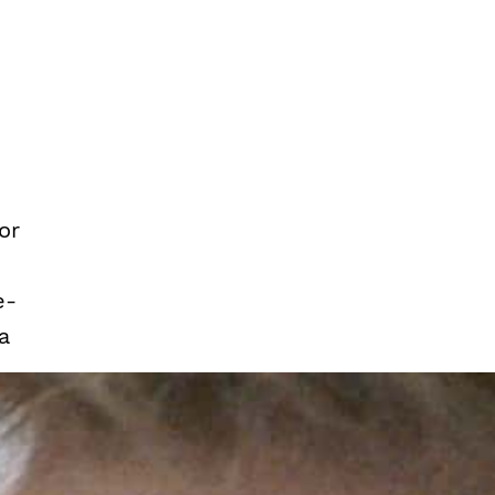
or
e-
a