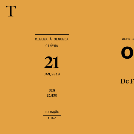
AGEND
CINEMA À SEGUNDA
,
O
CINEMA
21
JAN
,2019
De 
SEG
21H30
DURAÇÃO
1H47