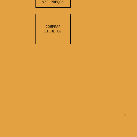
VER PREÇOS
COMPRAR
BILHETES
S
C
R
O
L
L