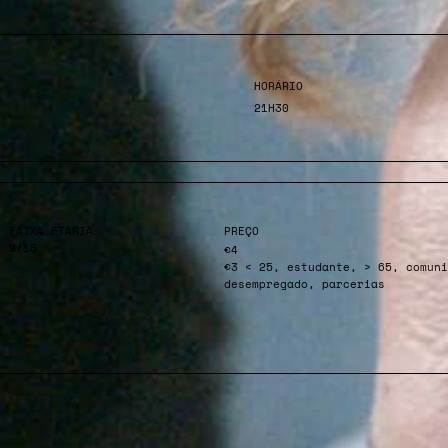
HORÁRIO
21H30
FAIXA ETÁRIA
PREÇO
M/18
€4
€3 < 25, estudante, > 65, comuni
desempregado, parcerias