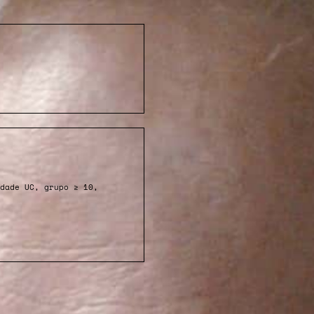
dade UC, grupo ≥ 10,