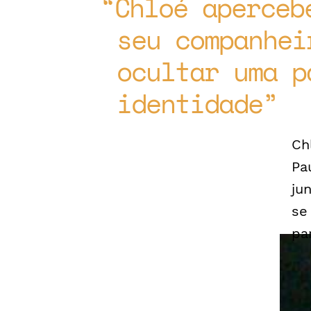
Chloé aperceb
seu companhei
ocultar uma p
identidade
Ch
Pa
ju
se
pa