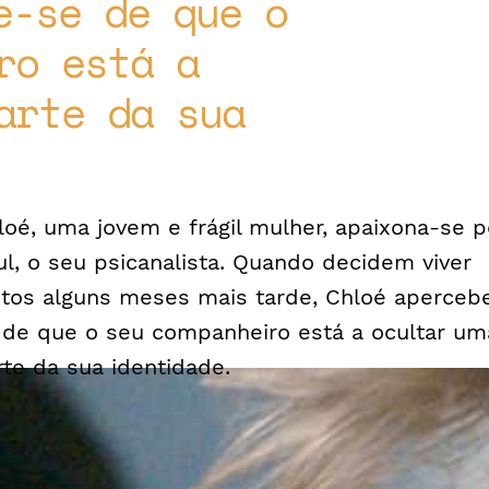
e-se de que o
ro está a
arte da sua
loé, uma jovem e frágil mulher, apaixona-se p
ul, o seu psicanalista. Quando decidem viver
ntos alguns meses mais tarde, Chloé aperceb
 de que o seu companheiro está a ocultar um
rte da sua identidade.