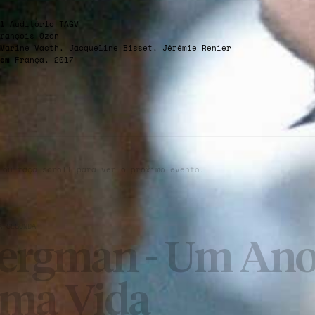
l
Auditório TAGV
rançois Ozon
Marine Vacth, Jacqueline Bisset, Jérémie Renier
em
França, 2017
 ou faça scroll para ver o próximo evento.
À SEGUNDA
ergman - Um Ano
ma Vida