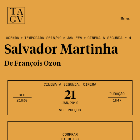
Menu
AGENDA
>
TEMPORADA 2018/19
>
JAN-FEV
>
CINEMA-A-SEGUNDA + 4
Salvador Martinha
De François Ozon
CINEMA À SEGUNDA
,
CINEMA
21
DURAÇÃO
SEG
21H30
1H47
JAN
,2019
VER PREÇOS
COMPRAR
BILHETES