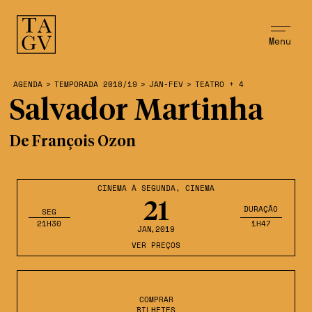
Menu
AGENDA
>
TEMPORADA 2018/19
>
JAN-FEV
>
TEATRO + 4
Salvador Martinha
De François Ozon
CINEMA À SEGUNDA
,
CINEMA
21
DURAÇÃO
SEG
21H30
1H47
JAN
,2019
VER PREÇOS
COMPRAR
BILHETES