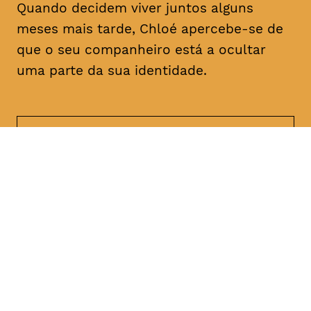
Quando decidem viver juntos alguns
meses mais tarde, Chloé apercebe-se de
que o seu companheiro está a ocultar
uma parte da sua identidade.
DATA
HORÁRIO
21, Janeiro 2019
21H30
DURAÇÃO
FAIXA ETÁRIA
PREÇO
1h47
M/18
€4
€3 < 25, estudante, > 65,
comunidade UC, grupo ≥ 10,
desempregado, parcerias