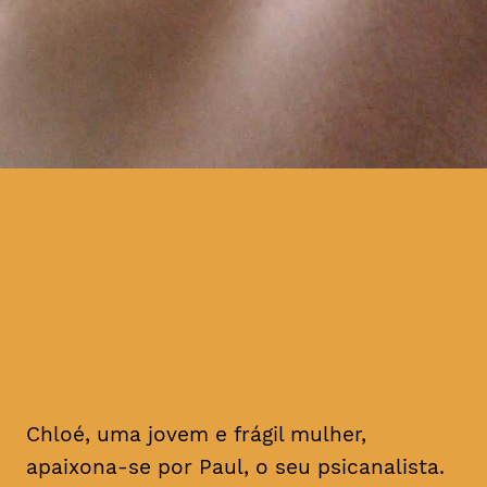
Chloé apercebe-se de que o
seu companheiro está a
ocultar uma parte da sua
identidade
Chloé, uma jovem e frágil mulher,
apaixona-se por Paul, o seu psicanalista.