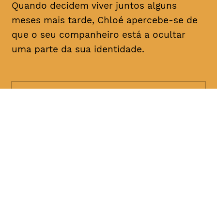
Quando decidem viver juntos alguns
meses mais tarde, Chloé apercebe-se de
que o seu companheiro está a ocultar
uma parte da sua identidade.
DATA
HORÁRIO
21, Janeiro 2019
21H30
DURAÇÃO
FAIXA ETÁRIA
PREÇO
1h47
M/18
€4
€3 < 25, estudante, > 65,
comunidade UC, grupo ≥ 10,
desempregado, parcerias