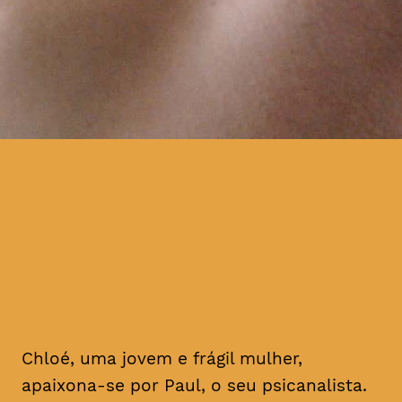
Chloé apercebe-se de que o
seu companheiro está a
ocultar uma parte da sua
identidade
Chloé, uma jovem e frágil mulher,
apaixona-se por Paul, o seu psicanalista.