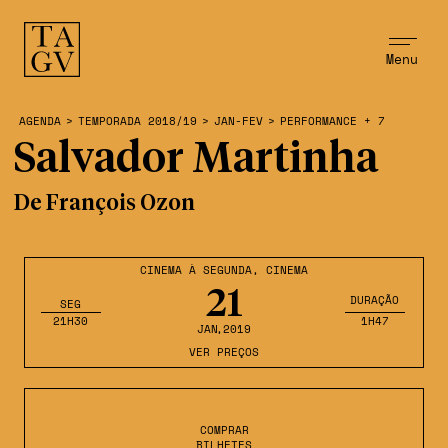
Menu
AGENDA
>
TEMPORADA 2018/19
>
JAN-FEV
>
PERFORMANCE + 7
Salvador Martinha
De François Ozon
CINEMA À SEGUNDA
,
CINEMA
21
DURAÇÃO
SEG
21H30
1H47
JAN
,2019
VER PREÇOS
COMPRAR
BILHETES