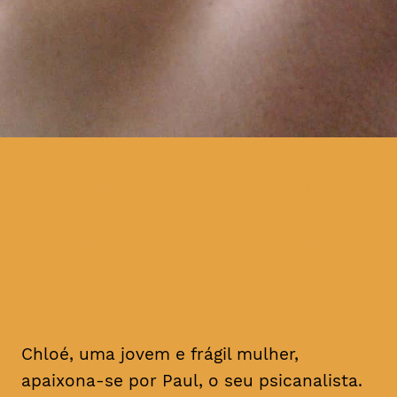
Chloé apercebe-se de que o
seu companheiro está a
ocultar uma parte da sua
identidade
Chloé, uma jovem e frágil mulher,
apaixona-se por Paul, o seu psicanalista.