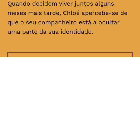
Quando decidem viver juntos alguns
meses mais tarde, Chloé apercebe-se de
que o seu companheiro está a ocultar
uma parte da sua identidade.
DATA
HORÁRIO
21, Janeiro 2019
21H30
DURAÇÃO
FAIXA ETÁRIA
PREÇO
1h47
M/18
€4
€3 < 25, estudante, > 65,
comunidade UC, grupo ≥ 10,
desempregado, parcerias