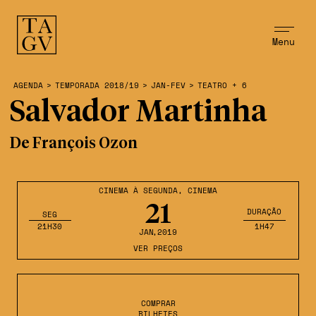
Menu
AGENDA
>
TEMPORADA 2018/19
>
JAN-FEV
>
TEATRO + 6
Salvador Martinha
De François Ozon
CINEMA À SEGUNDA
,
CINEMA
21
DURAÇÃO
SEG
21H30
1H47
JAN
,2019
VER PREÇOS
COMPRAR
BILHETES