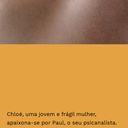
Chloé apercebe-se de que o
seu companheiro está a
ocultar uma parte da sua
identidade
Chloé, uma jovem e frágil mulher,
apaixona-se por Paul, o seu psicanalista.