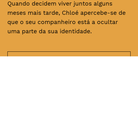
Quando decidem viver juntos alguns
meses mais tarde, Chloé apercebe-se de
que o seu companheiro está a ocultar
uma parte da sua identidade.
DATA
HORÁRIO
21, Janeiro 2019
21H30
DURAÇÃO
FAIXA ETÁRIA
PREÇO
1h47
M/18
€4
€3 < 25, estudante, > 65,
comunidade UC, grupo ≥ 10,
desempregado, parcerias