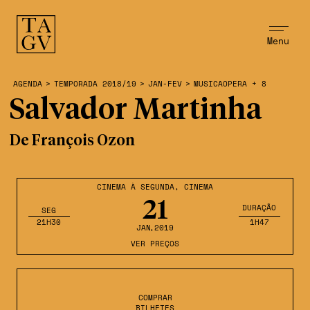
Menu
AGENDA
>
TEMPORADA 2018/19
>
JAN-FEV
>
MUSICAOPERA + 8
Salvador Martinha
De François Ozon
CINEMA À SEGUNDA
,
CINEMA
21
DURAÇÃO
SEG
21H30
1H47
JAN
,2019
VER PREÇOS
COMPRAR
BILHETES