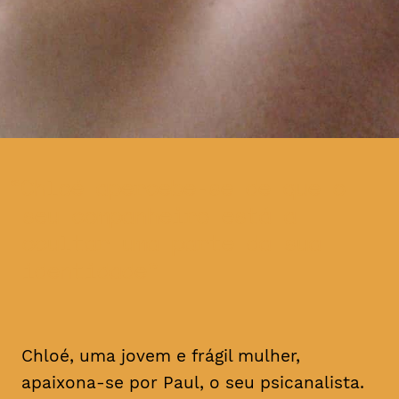
Chloé apercebe-se de que o
seu companheiro está a
ocultar uma parte da sua
identidade
Chloé, uma jovem e frágil mulher,
apaixona-se por Paul, o seu psicanalista.