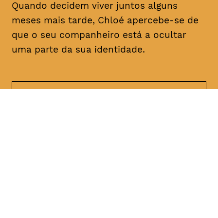
Quando decidem viver juntos alguns
meses mais tarde, Chloé apercebe-se de
que o seu companheiro está a ocultar
uma parte da sua identidade.
DATA
HORÁRIO
21, Janeiro 2019
21H30
DURAÇÃO
FAIXA ETÁRIA
PREÇO
1h47
M/18
€4
€3 < 25, estudante, > 65,
comunidade UC, grupo ≥ 10,
desempregado, parcerias