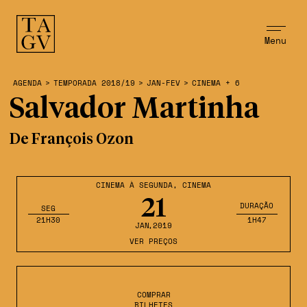
Menu
AGENDA
>
TEMPORADA 2018/19
>
JAN-FEV
>
CINEMA + 6
Salvador Martinha
De François Ozon
CINEMA À SEGUNDA
,
CINEMA
21
DURAÇÃO
SEG
21H30
1H47
JAN
,2019
VER PREÇOS
COMPRAR
BILHETES