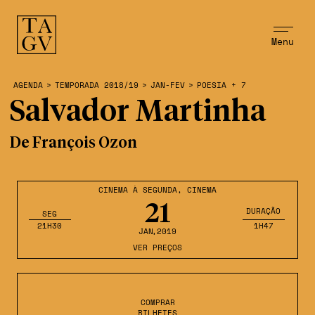
Menu
AGENDA
>
TEMPORADA 2018/19
>
JAN-FEV
>
POESIA + 7
Salvador Martinha
De François Ozon
CINEMA À SEGUNDA
,
CINEMA
21
DURAÇÃO
SEG
21H30
1H47
JAN
,2019
VER PREÇOS
COMPRAR
BILHETES