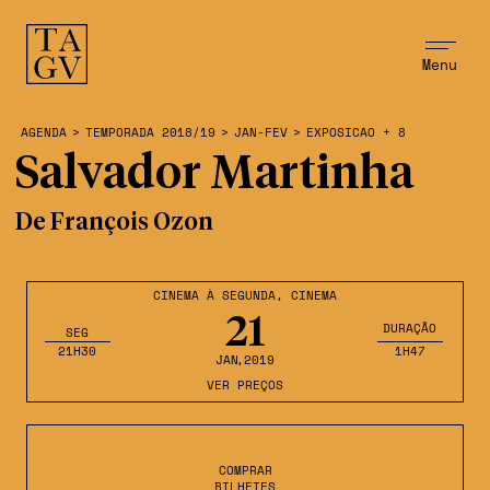
Menu
AGENDA
>
TEMPORADA 2018/19
>
JAN-FEV
>
EXPOSICAO + 8
Salvador Martinha
De François Ozon
CINEMA À SEGUNDA
,
CINEMA
21
DURAÇÃO
SEG
21H30
1H47
JAN
,2019
VER PREÇOS
COMPRAR
BILHETES