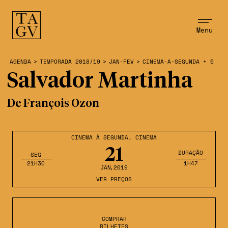
Menu
AGENDA
>
TEMPORADA 2018/19
>
JAN-FEV
>
CINEMA-A-SEGUNDA + 5
Salvador Martinha
De François Ozon
CINEMA À SEGUNDA
,
CINEMA
21
DURAÇÃO
SEG
21H30
1H47
JAN
,2019
VER PREÇOS
COMPRAR
BILHETES