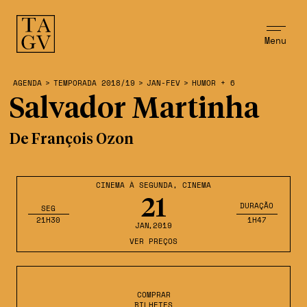
Menu
AGENDA
>
TEMPORADA 2018/19
>
JAN-FEV
>
HUMOR + 6
Salvador Martinha
De François Ozon
CINEMA À SEGUNDA
,
CINEMA
21
DURAÇÃO
SEG
21H30
1H47
JAN
,2019
VER PREÇOS
COMPRAR
BILHETES