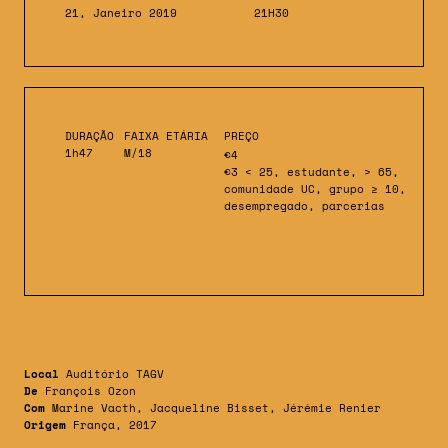
21, Janeiro 2019
21H30
DURAÇÃO
FAIXA ETÁRIA
PREÇO
1h47
M/18
€4
€3 < 25, estudante, > 65,
comunidade UC, grupo ≥ 10,
desempregado, parcerias
Local
Auditório TAGV
De
François Ozon
Com
Marine Vacth, Jacqueline Bisset, Jérémie Renier
Origem
França, 2017