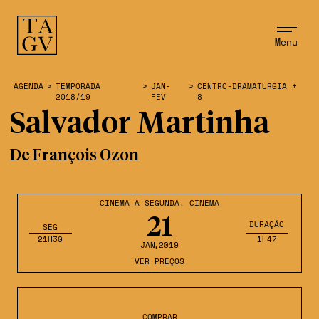
Menu
AGENDA
>
TEMPORADA
>
JAN-
>
CENTRO-DRAMATURGIA +
2018/19
FEV
8
Salvador Martinha
De François Ozon
CINEMA À SEGUNDA
,
CINEMA
21
DURAÇÃO
SEG
21H30
1H47
JAN
,2019
VER PREÇOS
COMPRAR