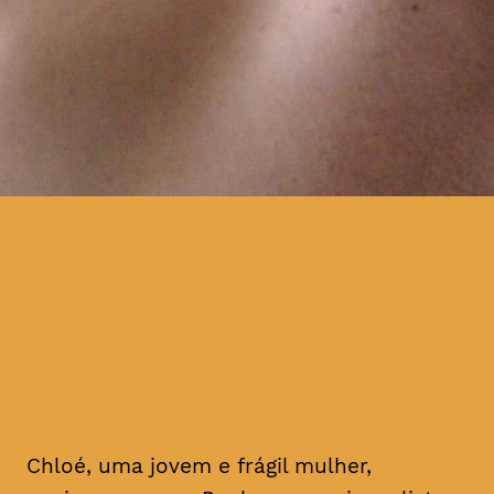
Chloé apercebe-se de que o
seu companheiro está a
ocultar uma parte da sua
identidade
Chloé, uma jovem e frágil mulher,