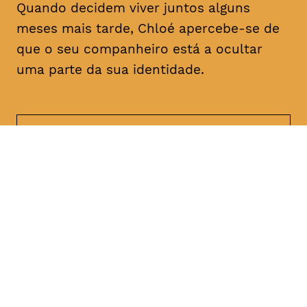
Quando decidem viver juntos alguns
meses mais tarde, Chloé apercebe-se de
que o seu companheiro está a ocultar
uma parte da sua identidade.
DATA
HORÁRIO
21, Janeiro 2019
21H30
DURAÇÃO
FAIXA ETÁRIA
PREÇO
1h47
M/18
€4
€3 < 25, estudante, > 65,
comunidade UC, grupo ≥ 10,
desempregado, parcerias