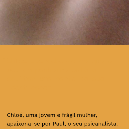
Chloé apercebe-se de que o
seu companheiro está a
ocultar uma parte da sua
identidade
Chloé, uma jovem e frágil mulher,
apaixona-se por Paul, o seu psicanalista.