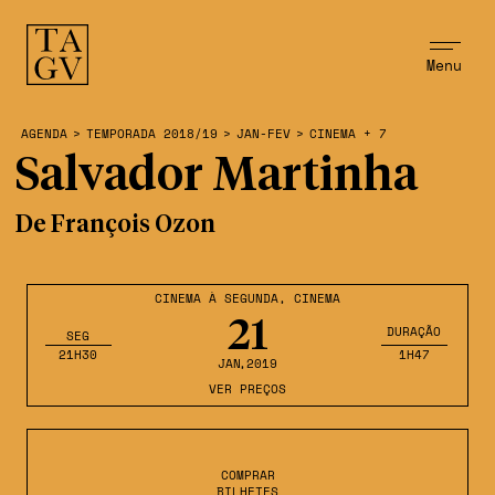
Menu
AGENDA
>
TEMPORADA 2018/19
>
JAN-FEV
>
CINEMA + 7
Salvador Martinha
De François Ozon
CINEMA À SEGUNDA
,
CINEMA
21
DURAÇÃO
SEG
21H30
1H47
JAN
,2019
VER PREÇOS
COMPRAR
BILHETES