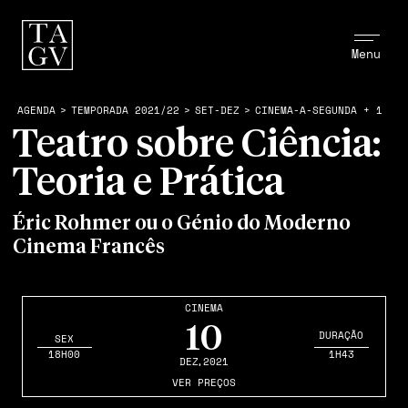
Menu
AGENDA
>
TEMPORADA 2021/22
>
SET-DEZ
>
CINEMA-A-SEGUNDA + 1
Teatro sobre Ciência:
Teoria e Prática
Éric Rohmer ou o Génio do Moderno
Cinema Francês
CINEMA
10
DURAÇÃO
SEX
18H00
1H43
DEZ
,2021
VER PREÇOS