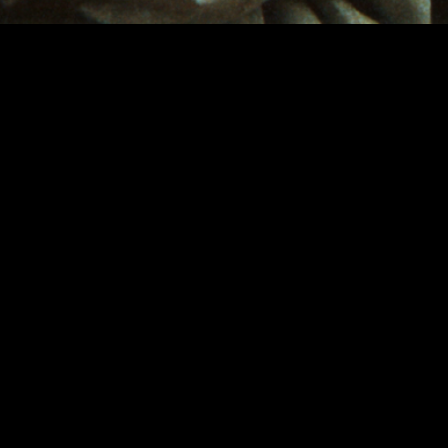
da série Comédias e
Provérbios de Éric Rohmer,
encontra o seu final nesta
comédia de costumes, de
dilemas existenciais
profundos, sobre um
triângulo amoroso
inesperado
Blanche e Léa tornam-se amigas. Esta
vive um namoro fortuito com Fabien,
enquanto Blanche se apaixona por