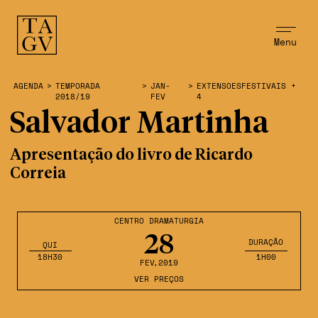
Menu
AGENDA
>
TEMPORADA
>
JAN-
>
EXTENSOESFESTIVAIS +
2018/19
FEV
4
Salvador Martinha
Apresentação do livro de Ricardo
Correia
CENTRO DRAMATURGIA
28
DURAÇÃO
QUI
18H30
1H00
FEV
,2019
VER PREÇOS