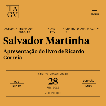
Menu
AGENDA
>
TEMPORADA
>
JAN-
>
CENTRO-DRAMATURGIA +
2018/19
FEV
7
Salvador Martinha
Apresentação do livro de Ricardo
Correia
CENTRO DRAMATURGIA
28
DURAÇÃO
QUI
18H30
1H00
FEV
,2019
VER PREÇOS