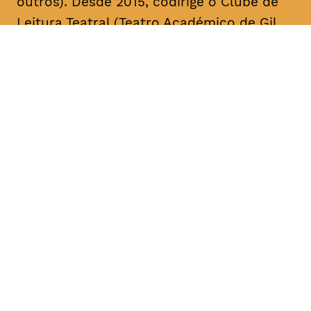
outros). Desde 2015, codirige o Clube de
Leitura Teatral (Teatro Académico de Gil
Vicente/A Escola da Noite), sendo curador,
na área das artes performativas, da Bienal
de Arte Contemporânea ANOZERO/15 e 17
do Círculo de Artes Plásticas de
Coimbra. É autor de cerca de uma dezena
de textos para teatro. A sua mais recente
obra, intitulada “Call Center”, foi editada
pelo Teatro Nacional D. Maria II & Bicho do
Mato, no volume “Laboratório de Escrita
para Teatro – Textos 2017/2018” (coord.
Rui Pina Coelho). A compilação dos textos
de teatro “O Meu País é o Que o Mar Não
Quer” foi agora editada no âmbito da