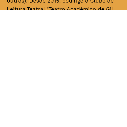
outros). Desde 2015, codirige o Clube de
Leitura Teatral (Teatro Académico de Gil
Vicente/A Escola da Noite), sendo curador,
na área das artes performativas, da Bienal
de Arte Contemporânea ANOZERO/15 e 17
do Círculo de Artes Plásticas de
Coimbra. É autor de cerca de uma dezena
de textos para teatro. A sua mais recente
obra, intitulada “Call Center”, foi editada
pelo Teatro Nacional D. Maria II & Bicho do
Mato, no volume “Laboratório de Escrita
para Teatro – Textos 2017/2018” (coord.
Rui Pina Coelho). A compilação dos textos
de teatro “O Meu País é o Que o Mar Não
Quer” foi agora editada no âmbito da