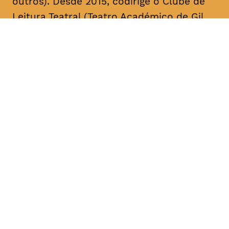
outros). Desde 2015, codirige o Clube de
Leitura Teatral (Teatro Académico de Gil
Vicente/A Escola da Noite), sendo curador,
na área das artes performativas, da Bienal
de Arte Contemporânea ANOZERO/15 e 17
do Círculo de Artes Plásticas de
Coimbra. É autor de cerca de uma dezena
de textos para teatro. A sua mais recente
obra, intitulada “Call Center”, foi editada
pelo Teatro Nacional D. Maria II & Bicho do
Mato, no volume “Laboratório de Escrita
para Teatro – Textos 2017/2018” (coord.
Rui Pina Coelho). A compilação dos textos
de teatro “O Meu País é o Que o Mar Não
Quer” foi agora editada no âmbito da