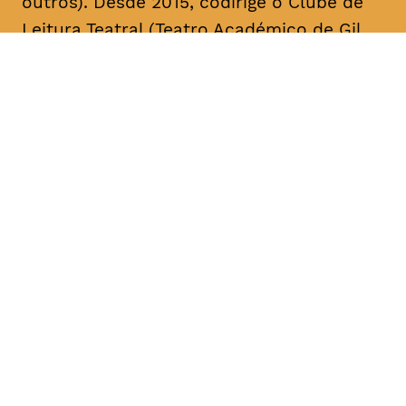
outros). Desde 2015, codirige o Clube de
Leitura Teatral (Teatro Académico de Gil
Vicente/A Escola da Noite), sendo curador,
na área das artes performativas, da Bienal
de Arte Contemporânea ANOZERO/15 e 17
do Círculo de Artes Plásticas de
Coimbra. É autor de cerca de uma dezena
de textos para teatro. A sua mais recente
obra, intitulada “Call Center”, foi editada
pelo Teatro Nacional D. Maria II & Bicho do
Mato, no volume “Laboratório de Escrita
para Teatro – Textos 2017/2018” (coord.
Rui Pina Coelho). A compilação dos textos
de teatro “O Meu País é o Que o Mar Não
Quer” foi agora editada no âmbito da