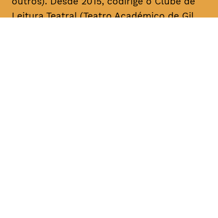
outros). Desde 2015, codirige o Clube de
Leitura Teatral (Teatro Académico de Gil
Vicente/A Escola da Noite), sendo curador,
na área das artes performativas, da Bienal
de Arte Contemporânea ANOZERO/15 e 17
do Círculo de Artes Plásticas de
Coimbra. É autor de cerca de uma dezena
de textos para teatro. A sua mais recente
obra, intitulada “Call Center”, foi editada
pelo Teatro Nacional D. Maria II & Bicho do
Mato, no volume “Laboratório de Escrita
para Teatro – Textos 2017/2018” (coord.
Rui Pina Coelho). A compilação dos textos
de teatro “O Meu País é o Que o Mar Não
Quer” foi agora editada no âmbito da