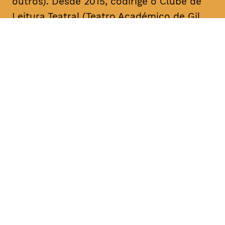
outros). Desde 2015, codirige o Clube de
Leitura Teatral (Teatro Académico de Gil
Vicente/A Escola da Noite), sendo curador,
na área das artes performativas, da Bienal
de Arte Contemporânea ANOZERO/15 e 17
do Círculo de Artes Plásticas de
Coimbra. É autor de cerca de uma dezena
de textos para teatro. A sua mais recente
obra, intitulada “Call Center”, foi editada
pelo Teatro Nacional D. Maria II & Bicho do
Mato, no volume “Laboratório de Escrita
para Teatro – Textos 2017/2018” (coord.
Rui Pina Coelho). A compilação dos textos
de teatro “O Meu País é o Que o Mar Não
Quer” foi agora editada no âmbito da