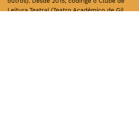
outros). Desde 2015, codirige o Clube de
Leitura Teatral (Teatro Académico de Gil
Vicente/A Escola da Noite), sendo curador,
na área das artes performativas, da Bienal
de Arte Contemporânea ANOZERO/15 e 17
do Círculo de Artes Plásticas de
Coimbra. É autor de cerca de uma dezena
de textos para teatro. A sua mais recente
obra, intitulada “Call Center”, foi editada
pelo Teatro Nacional D. Maria II & Bicho do
Mato, no volume “Laboratório de Escrita
para Teatro – Textos 2017/2018” (coord.
Rui Pina Coelho). A compilação dos textos
de teatro “O Meu País é o Que o Mar Não
Quer” foi agora editada no âmbito da