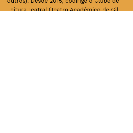
outros). Desde 2015, codirige o Clube de
Leitura Teatral (Teatro Académico de Gil
Vicente/A Escola da Noite), sendo curador,
na área das artes performativas, da Bienal
de Arte Contemporânea ANOZERO/15 e 17
do Círculo de Artes Plásticas de
Coimbra. É autor de cerca de uma dezena
de textos para teatro. A sua mais recente
obra, intitulada “Call Center”, foi editada
pelo Teatro Nacional D. Maria II & Bicho do
Mato, no volume “Laboratório de Escrita
para Teatro – Textos 2017/2018” (coord.
Rui Pina Coelho). A compilação dos textos
de teatro “O Meu País é o Que o Mar Não
Quer” foi agora editada no âmbito da