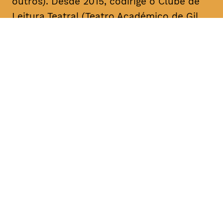
outros). Desde 2015, codirige o Clube de
Leitura Teatral (Teatro Académico de Gil
Vicente/A Escola da Noite), sendo curador,
na área das artes performativas, da Bienal
de Arte Contemporânea ANOZERO/15 e 17
do Círculo de Artes Plásticas de
Coimbra. É autor de cerca de uma dezena
de textos para teatro. A sua mais recente
obra, intitulada “Call Center”, foi editada
pelo Teatro Nacional D. Maria II & Bicho do
Mato, no volume “Laboratório de Escrita
para Teatro – Textos 2017/2018” (coord.
Rui Pina Coelho). A compilação dos textos
de teatro “O Meu País é o Que o Mar Não
Quer” foi agora editada no âmbito da