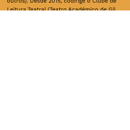
outros). Desde 2015, codirige o Clube de
Leitura Teatral (Teatro Académico de Gil
Vicente/A Escola da Noite), sendo curador,
na área das artes performativas, da Bienal
de Arte Contemporânea ANOZERO/15 e 17
do Círculo de Artes Plásticas de
Coimbra. É autor de cerca de uma dezena
de textos para teatro. A sua mais recente
obra, intitulada “Call Center”, foi editada
pelo Teatro Nacional D. Maria II & Bicho do
Mato, no volume “Laboratório de Escrita
para Teatro – Textos 2017/2018” (coord.
Rui Pina Coelho). A compilação dos textos
de teatro “O Meu País é o Que o Mar Não
Quer” foi agora editada no âmbito da