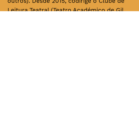
outros). Desde 2015, codirige o Clube de
Leitura Teatral (Teatro Académico de Gil
Vicente/A Escola da Noite), sendo curador,
na área das artes performativas, da Bienal
de Arte Contemporânea ANOZERO/15 e 17
do Círculo de Artes Plásticas de
Coimbra. É autor de cerca de uma dezena
de textos para teatro. A sua mais recente
obra, intitulada “Call Center”, foi editada
pelo Teatro Nacional D. Maria II & Bicho do
Mato, no volume “Laboratório de Escrita
para Teatro – Textos 2017/2018” (coord.
Rui Pina Coelho). A compilação dos textos
de teatro “O Meu País é o Que o Mar Não
Quer” foi agora editada no âmbito da