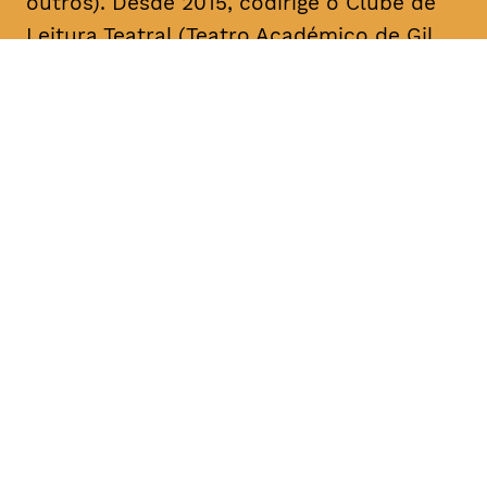
outros). Desde 2015, codirige o Clube de
Leitura Teatral (Teatro Académico de Gil
Vicente/A Escola da Noite), sendo curador,
na área das artes performativas, da Bienal
de Arte Contemporânea ANOZERO/15 e 17
do Círculo de Artes Plásticas de
Coimbra. É autor de cerca de uma dezena
de textos para teatro. A sua mais recente
obra, intitulada “Call Center”, foi editada
pelo Teatro Nacional D. Maria II & Bicho do
Mato, no volume “Laboratório de Escrita
para Teatro – Textos 2017/2018” (coord.
Rui Pina Coelho). A compilação dos textos
de teatro “O Meu País é o Que o Mar Não
Quer” foi agora editada no âmbito da