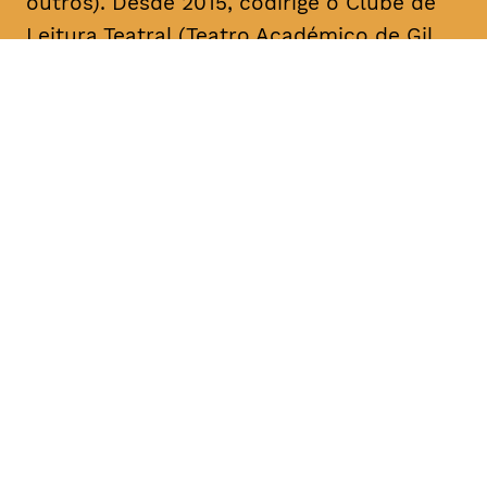
outros). Desde 2015, codirige o Clube de
Leitura Teatral (Teatro Académico de Gil
Vicente/A Escola da Noite), sendo curador,
na área das artes performativas, da Bienal
de Arte Contemporânea ANOZERO/15 e 17
do Círculo de Artes Plásticas de
Coimbra. É autor de cerca de uma dezena
de textos para teatro. A sua mais recente
obra, intitulada “Call Center”, foi editada
pelo Teatro Nacional D. Maria II & Bicho do
Mato, no volume “Laboratório de Escrita
para Teatro – Textos 2017/2018” (coord.
Rui Pina Coelho). A compilação dos textos
de teatro “O Meu País é o Que o Mar Não
Quer” foi agora editada no âmbito da