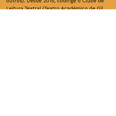
outros). Desde 2015, codirige o Clube de
Leitura Teatral (Teatro Académico de Gil
Vicente/A Escola da Noite), sendo curador,
na área das artes performativas, da Bienal
de Arte Contemporânea ANOZERO/15 e 17
do Círculo de Artes Plásticas de
Coimbra. É autor de cerca de uma dezena
de textos para teatro. A sua mais recente
obra, intitulada “Call Center”, foi editada
pelo Teatro Nacional D. Maria II & Bicho do
Mato, no volume “Laboratório de Escrita
para Teatro – Textos 2017/2018” (coord.
Rui Pina Coelho). A compilação dos textos
de teatro “O Meu País é o Que o Mar Não
Quer” foi agora editada no âmbito da