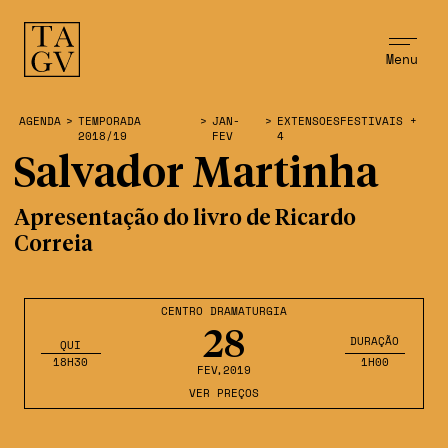
Menu
AGENDA
>
TEMPORADA
>
JAN-
>
EXTENSOESFESTIVAIS +
2018/19
FEV
4
Salvador Martinha
Apresentação do livro de Ricardo
Correia
CENTRO DRAMATURGIA
28
DURAÇÃO
QUI
18H30
1H00
FEV
,2019
VER PREÇOS