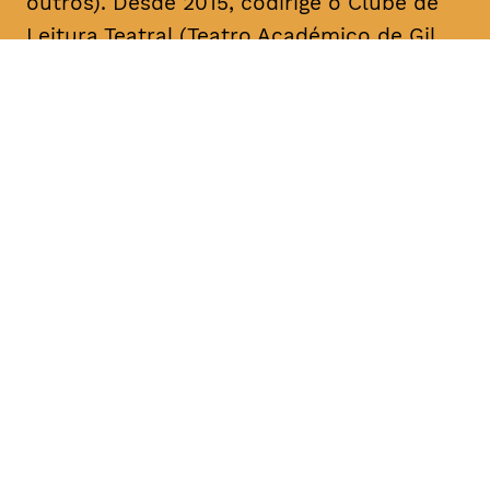
outros). Desde 2015, codirige o Clube de
Leitura Teatral (Teatro Académico de Gil
Vicente/A Escola da Noite), sendo curador,
na área das artes performativas, da Bienal
de Arte Contemporânea ANOZERO/15 e 17
do Círculo de Artes Plásticas de
Coimbra. É autor de cerca de uma dezena
de textos para teatro. A sua mais recente
obra, intitulada “Call Center”, foi editada
pelo Teatro Nacional D. Maria II & Bicho do
Mato, no volume “Laboratório de Escrita
para Teatro – Textos 2017/2018” (coord.
Rui Pina Coelho). A compilação dos textos
de teatro “O Meu País é o Que o Mar Não
Quer” foi agora editada no âmbito da