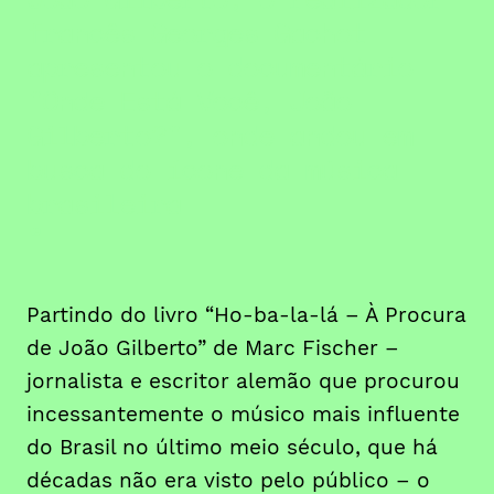
francês Georges Gachot
apresentou o documentário
"Onde Está Você, João
Gilberto?", onde andou em
busca do ícone da música
brasileira
Partindo do livro “Ho-ba-la-lá – À Procura
de João Gilberto” de Marc Fischer –
jornalista e escritor alemão que procurou
incessantemente o músico mais influente
do Brasil no último meio século, que há
décadas não era visto pelo público – o