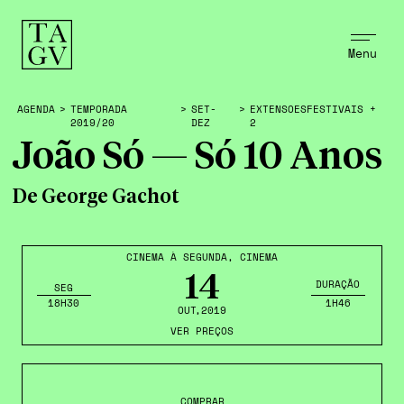
Menu
AGENDA
>
TEMPORADA
>
SET-
>
EXTENSOESFESTIVAIS +
2019/20
DEZ
2
João Só — Só 10 Anos
De George Gachot
CINEMA À SEGUNDA
,
CINEMA
14
DURAÇÃO
SEG
18H30
1H46
OUT
,2019
VER PREÇOS
COMPRAR