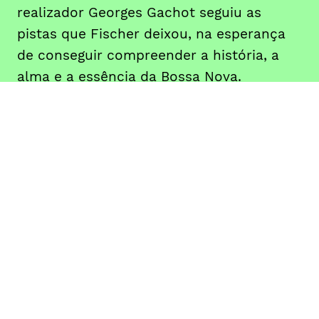
realizador Georges Gachot seguiu as
pistas que Fischer deixou, na esperança
de conseguir compreender a história, a
alma e a essência da Bossa Nova.
Georges Gachot, realizador, produtor e
guionista, é conhecido por “O Samba”
(2014), “And the Beat Goes On” (2000) e
“L’ombrello di Beatocello” (2012).
DATA
HORÁRIO
14, Outubro 2019
18H30