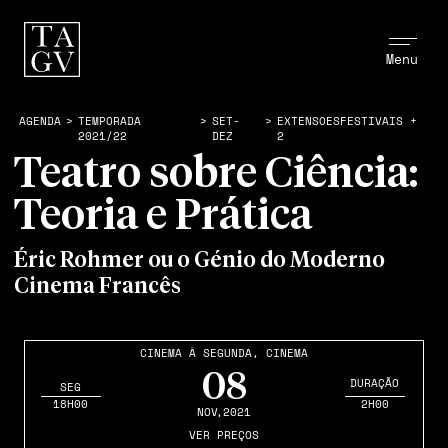
Menu
AGENDA
>
TEMPORADA
>
SET-
>
EXTENSOESFESTIVAIS +
2021/22
DEZ
2
Teatro sobre Ciência:
Teoria e Prática
Éric Rohmer ou o Génio do Moderno
Cinema Francês
CINEMA À SEGUNDA
,
CINEMA
08
DURAÇÃO
SEG
18H00
2H00
NOV
,2021
VER PREÇOS