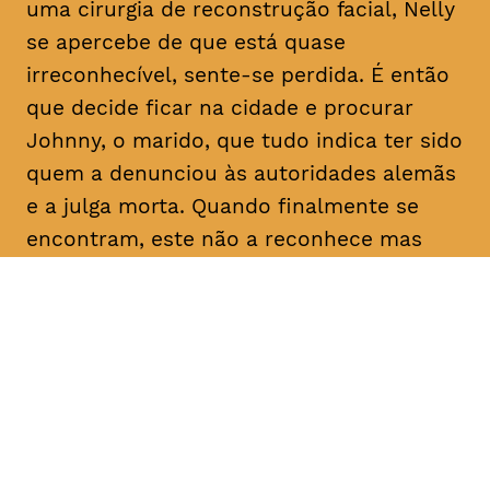
uma cirurgia de reconstrução facial, Nelly
se apercebe de que está quase
irreconhecível, sente-se perdida. É então
que decide ficar na cidade e procurar
Johnny, o marido, que tudo indica ter sido
quem a denunciou às autoridades alemãs
e a julga morta. Quando finalmente se
encontram, este não a reconhece mas
faz-lhe uma proposta: dadas as
semelhanças com a esposa que julga
falecida, pede-lhe que finja ser ela própria
e o ajude a reclamar uma herança em seu
nome. Determinada a descobrir a verdade
sobre as intenções do homem com quem
casou e que nunca deixou de amar, Nelly