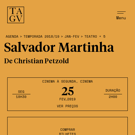
Menu
AGENDA
>
TEMPORADA 2018/19
>
JAN-FEV
>
TEATRO + 5
Salvador Martinha
De Christian Petzold
CINEMA À SEGUNDA
,
CINEMA
25
DURAÇÃO
SEG
18H30
2H00
FEV
,2019
VER PREÇOS
COMPRAR
BILHETES