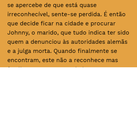
se apercebe de que está quase
irreconhecível, sente-se perdida. É então
que decide ficar na cidade e procurar
Johnny, o marido, que tudo indica ter sido
quem a denunciou às autoridades alemãs
e a julga morta. Quando finalmente se
encontram, este não a reconhece mas
faz-lhe uma proposta: dadas as
semelhanças com a esposa que julga
falecida, pede-lhe que finja ser ela própria
e o ajude a reclamar uma herança em seu
nome. Determinada a descobrir a verdade
sobre as intenções do homem com quem
casou e que nunca deixou de amar, Nelly
concorda.