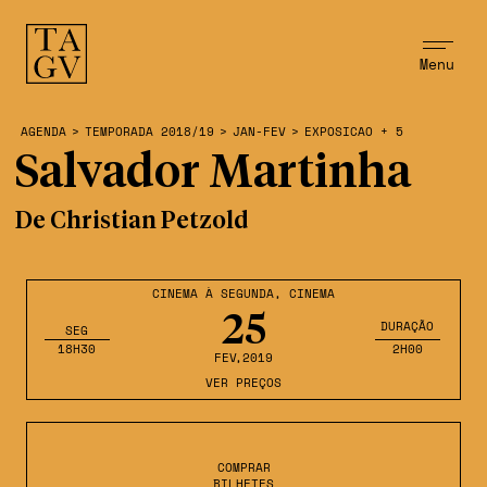
Menu
AGENDA
>
TEMPORADA 2018/19
>
JAN-FEV
>
EXPOSICAO + 5
Salvador Martinha
De Christian Petzold
CINEMA À SEGUNDA
,
CINEMA
25
DURAÇÃO
SEG
18H30
2H00
FEV
,2019
VER PREÇOS
COMPRAR
BILHETES