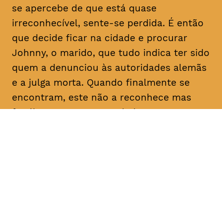
se apercebe de que está quase
irreconhecível, sente-se perdida. É então
que decide ficar na cidade e procurar
Johnny, o marido, que tudo indica ter sido
quem a denunciou às autoridades alemãs
e a julga morta. Quando finalmente se
encontram, este não a reconhece mas
faz-lhe uma proposta: dadas as
semelhanças com a esposa que julga
falecida, pede-lhe que finja ser ela própria
e o ajude a reclamar uma herança em seu
nome. Determinada a descobrir a verdade
sobre as intenções do homem com quem
casou e que nunca deixou de amar, Nelly
concorda.