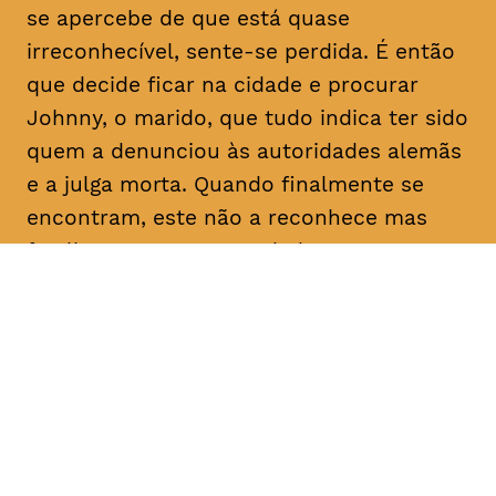
se apercebe de que está quase
irreconhecível, sente-se perdida. É então
que decide ficar na cidade e procurar
Johnny, o marido, que tudo indica ter sido
quem a denunciou às autoridades alemãs
e a julga morta. Quando finalmente se
encontram, este não a reconhece mas
faz-lhe uma proposta: dadas as
semelhanças com a esposa que julga
falecida, pede-lhe que finja ser ela própria
e o ajude a reclamar uma herança em seu
nome. Determinada a descobrir a verdade
sobre as intenções do homem com quem
casou e que nunca deixou de amar, Nelly
concorda.