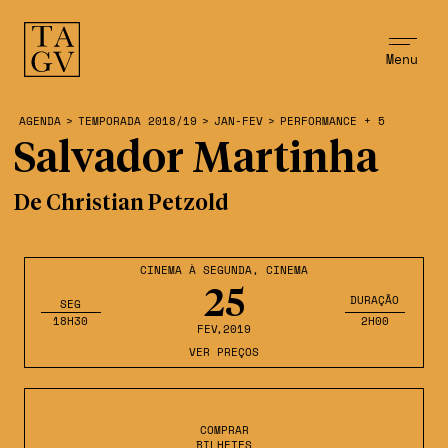
Menu
AGENDA
>
TEMPORADA 2018/19
>
JAN-FEV
>
PERFORMANCE + 5
Salvador Martinha
De Christian Petzold
CINEMA À SEGUNDA
,
CINEMA
25
DURAÇÃO
SEG
18H30
2H00
FEV
,2019
VER PREÇOS
COMPRAR
BILHETES