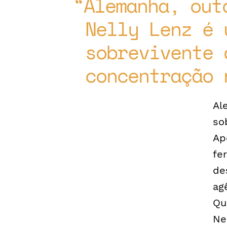
Alemanha, out
Nelly Lenz é 
sobrevivente 
concentração 
Al
so
Ap
fe
de
ag
Qu
Ne