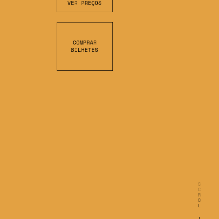
VER PREÇOS
COMPRAR
BILHETES
S
C
R
O
L
L