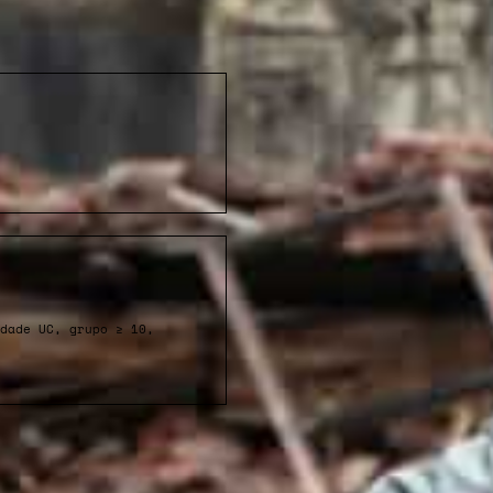
dade UC, grupo ≥ 10,