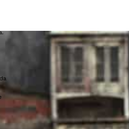
a.
da
e