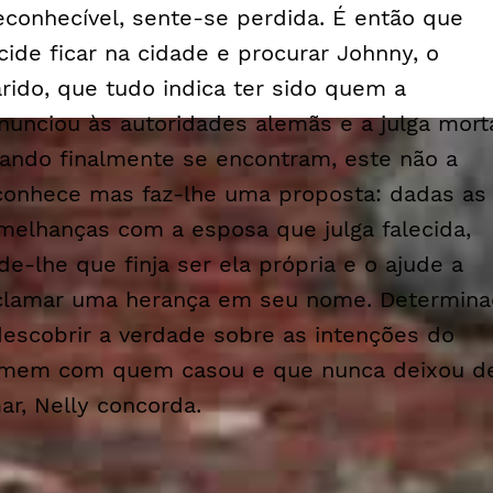
reconhecível, sente-se perdida. É então que
cide ficar na cidade e procurar Johnny, o
rido, que tudo indica ter sido quem a
nunciou às autoridades alemãs e a julga mort
ando finalmente se encontram, este não a
conhece mas faz-lhe uma proposta: dadas as
melhanças com a esposa que julga falecida,
de-lhe que finja ser ela própria e o ajude a
clamar uma herança em seu nome. Determina
descobrir a verdade sobre as intenções do
mem com quem casou e que nunca deixou d
ar, Nelly concorda.