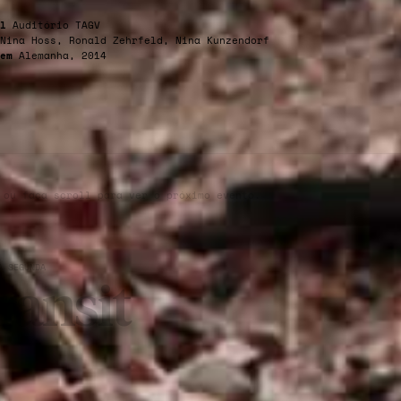
l
Auditório TAGV
Nina Hoss, Ronald Zehrfeld, Nina Kunzendorf
em
Alemanha, 2014
 ou faça scroll para ver o próximo evento.
À SEGUNDA
ransit