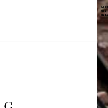
Loca
Com
Orig
Clique
CINEMA 
T