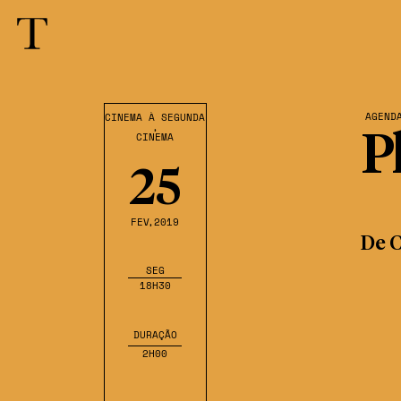
AGEND
CINEMA À SEGUNDA
,
CINEMA
P
25
FEV
,2019
De C
SEG
18H30
DURAÇÃO
2H00