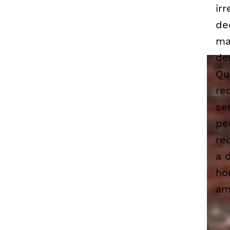
ir
de
ma
de
Qu
re
se
pe
re
a 
ho
am