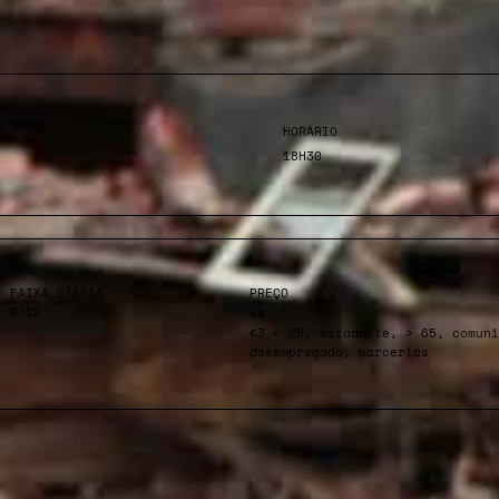
HORÁRIO
18H30
FAIXA ETÁRIA
PREÇO
M/12
€4
€3 < 25, estudante, > 65, comuni
desempregado, parcerias